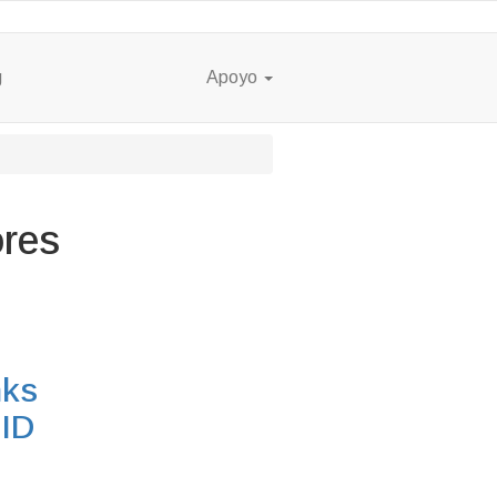
g
Apoyo
ores
nks
 ID