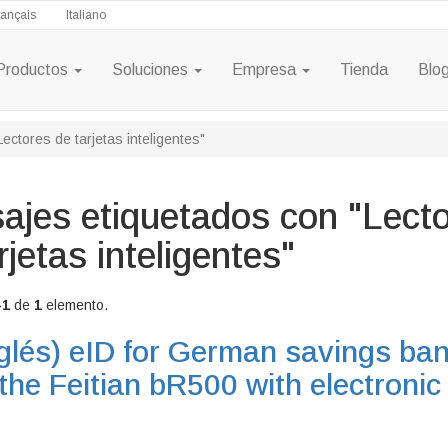
rançais
Italiano
Productos
Soluciones
Empresa
Tienda
Blo
ctores de tarjetas inteligentes"
ajes etiquetados con "Lect
rjetas inteligentes"
-1
de
1
elemento.
glés)
eID for German savings ba
the Feitian bR500 with electronic