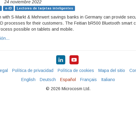
|
24 noviembre 2022
e-ID
Lectores de tarjetas inteligentes
on with S-Markt & Mehrwert savings banks in Germany can provide sec
ID processes for their customers. The Feitian bR500 Bluetooth smart c
rocess possible on tablets and mobile.
ción…
egal
Política de privacidad
Política de cookies
Mapa del sitio
Con
English
Deutsch
Español
Français
Italiano
© 2026 Microcosm Ltd.