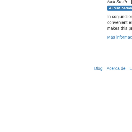
Nick Smith
Autenticación
In conjuncti
convenient e
makes this p
Más informa
Blog
Acerca de
L