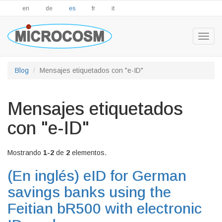
en
de
es
fr
it
Togg
navig
Blog
Mensajes etiquetados con "e-ID"
Mensajes etiquetados
con "e-ID"
Mostrando
1-2
de
2
elementos.
(En inglés)
eID for German
savings banks using the
Feitian bR500 with electronic