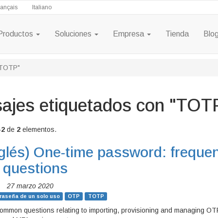
rançais
Italiano
Productos
Soluciones
Empresa
Tienda
Blo
"TOTP"
ajes etiquetados con "TOT
-2
de
2
elementos.
glés)
One-time password: frequen
 questions
|
27 marzo 2020
raseña de un solo uso
OTP
TOTP
ommon questions relating to importing, provisioning and managing O