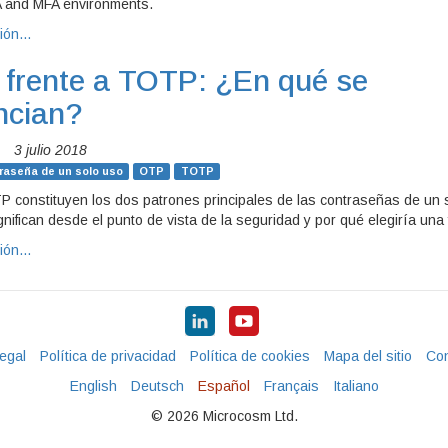
A and MFA environments.
ción…
frente a TOTP: ¿En qué se
ncian?
|
3 julio 2018
raseña de un solo uso
OTP
TOTP
constituyen los dos patrones principales de las contraseñas de un 
nifican desde el punto de vista de la seguridad y por qué elegiría una
ción…
egal
Política de privacidad
Política de cookies
Mapa del sitio
Con
English
Deutsch
Español
Français
Italiano
© 2026 Microcosm Ltd.