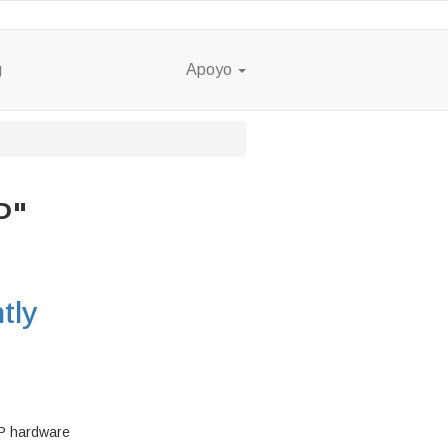
g
Apoyo
P"
tly
TP hardware