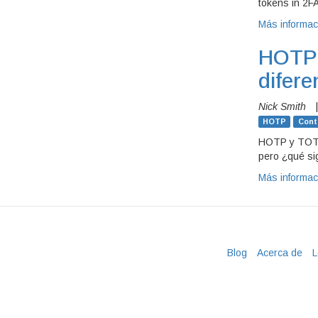
tokens in 2F
Más informa
HOTP 
difere
Nick Smith
HOTP
Cont
HOTP y TOTP 
pero ¿qué sig
Más informa
Blog
Acerca de
L