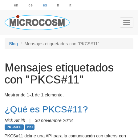
en
de
es
fr
it
Togg
navig
Blog
Mensajes etiquetados con "PKCS#11"
Mensajes etiquetados
con "PKCS#11"
Mostrando
1-1
de
1
elemento.
¿Qué es PKCS#11?
Nick Smith
|
30 noviembre 2018
PKCS#11
PKI
PKCS#11 define una API para la comunicación con tokens con