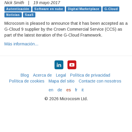
Nick Smith
|
19 mayo 2017
Autenticación
Software en nube
Digital Marketplace
G-Cloud
Noticias
SaaS
Microcosm is pleased to announce that it has been accepted as a
G-Cloud 9 supplier by the Crown Commercial Service (CCS) as
part of the latest iteration of the G-Cloud Framework.
Más información…
Blog
Acerca de
Legal
Política de privacidad
Política de cookies
Mapa del sitio
Contacte con nosotros
en
de
es
fr
it
© 2026 Microcosm Ltd.