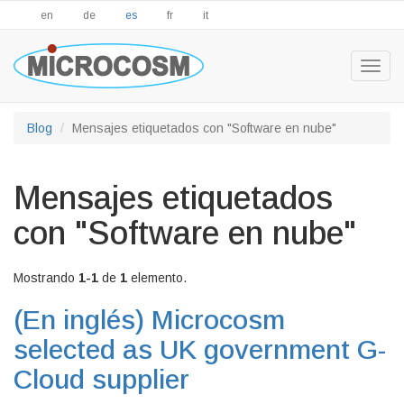
en
de
es
fr
it
Togg
navig
Blog
Mensajes etiquetados con "Software en nube"
Mensajes etiquetados
con "Software en nube"
Mostrando
1-1
de
1
elemento.
(En inglés)
Microcosm
selected as UK government G-
Cloud supplier